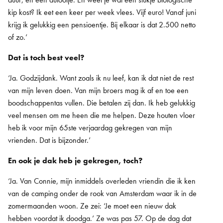
kip kost? Ik eet een keer per week vlees. Vijf euro! Vanaf juni
krijg ik gelukkig een pensioentje. Bij elkaar is dat 2.500 netto
of zo.’
Dat is toch best veel?
‘Ja. Godzijdank. Want zoals ik nu leef, kan ik dat niet de rest
van mijn leven doen. Van mijn broers mag ik af en toe een
boodschappentas vullen. Die betalen zij dan. Ik heb gelukkig
veel mensen om me heen die me helpen. Deze houten vloer
heb ik voor mijn 65ste verjaardag gekregen van mijn
vrienden. Dat is bijzonder.’
En ook je dak heb je gekregen, toch?
‘Ja. Van Connie, mijn inmiddels overleden vriendin die ik ken
van de camping onder de rook van Amsterdam waar ik in de
zomermaanden woon. Ze zei: ‘Je moet een nieuw dak
hebben voordat ik doodga.’ Ze was pas 57. Op de dag dat