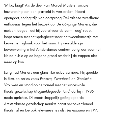
‘Mika, laag!’ Als de deur van Marcel Musters’ sociale
huurwoning aan een grasveld in Amsterdam-Noord
opengaat, springt zijn van oorsprong Oekraïense zwerfhond
enthousiast tegen het bezoek op. De 66-jarige Musters, die
meteen toegeeft dat hij vooral voor de vorm ‘laag’ roept,
loopt samen met het springbeest naar het woonkamertje met
keuken en ligbank voor het raam. Hij verruilde zijn
bovenwoning in het Amsterdamse centrum vorig jaar voor het
kleine huisje op de begane grond omdat hij de trappen niet
meer op kon.
Lang had Musters een glansrijke acteercarrière. Hij speelde
in films en series zoals
Penoza
,
Zwartboek
en
Gooische
Vrouwen
en stond op het toneel met het succesvolle
theatergezelschap
Mugmetdegoudentand
, dat hij in 1985
mede oprichtte. Dit maatschappelijk geëngageerde
Amsterdamse gezelschap maakte naast onconventioneel
theater af en toe ook televisieseries als
Hertenkamp
en
TV7
.