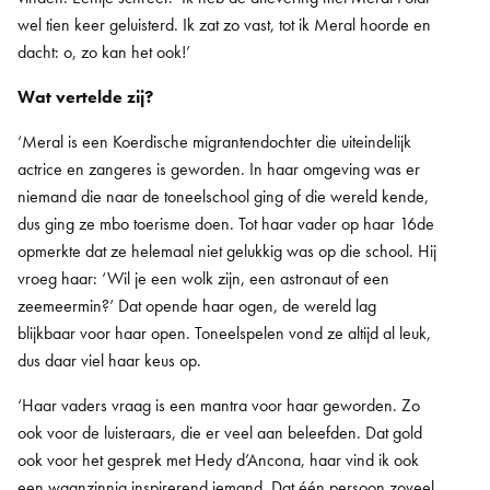
wel tien keer geluisterd. Ik zat zo vast, tot ik Meral hoorde en
dacht: o, zo kan het ook!’
Wat vertelde zij?
‘Meral is een Koerdische migrantendochter die uiteindelijk
actrice en zangeres is geworden. In haar omgeving was er
niemand die naar de toneelschool ging of die wereld kende,
dus ging ze mbo toerisme doen. Tot haar vader op haar 16de
opmerkte dat ze helemaal niet gelukkig was op die school. Hij
vroeg haar: ‘Wil je een wolk zijn, een astronaut of een
zeemeermin?’ Dat opende haar ogen, de wereld lag
blijkbaar voor haar open. Toneelspelen vond ze altijd al leuk,
dus daar viel haar keus op.
‘Haar vaders vraag is een mantra voor haar geworden. Zo
ook voor de luisteraars, die er veel aan beleefden. Dat gold
ook voor het gesprek met Hedy d’Ancona, haar vind ik ook
een waanzinnig inspirerend iemand. Dat één persoon zoveel