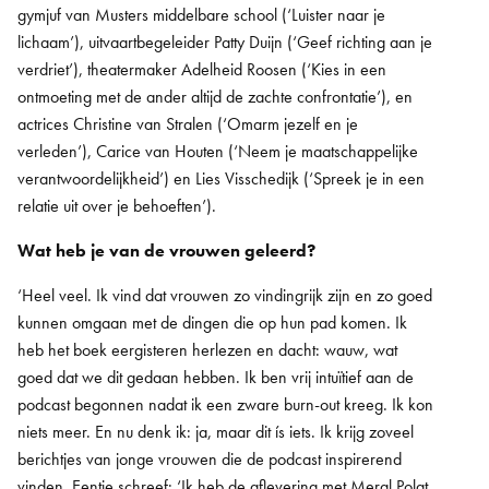
gymjuf van Musters middelbare school (‘Luister naar je
lichaam’), uitvaartbegeleider Patty Duijn (‘Geef richting aan je
verdriet’), theatermaker Adelheid Roosen (‘Kies in een
ontmoeting met de ander altijd de zachte confrontatie’), en
actrices Christine van Stralen (‘Omarm jezelf en je
verleden’), Carice van Houten (‘Neem je maatschappelijke
verantwoordelijkheid’) en Lies Visschedijk (‘Spreek je in een
relatie uit over je behoeften’).
Wat heb je van de vrouwen geleerd?
‘Heel veel. Ik vind dat vrouwen zo vindingrijk zijn en zo goed
kunnen omgaan met de dingen die op hun pad komen. Ik
heb het boek eergisteren herlezen en dacht: wauw, wat
goed dat we dit gedaan hebben. Ik ben vrij intuïtief aan de
podcast begonnen nadat ik een zware burn-out kreeg. Ik kon
niets meer. En nu denk ik: ja, maar dit ís iets. Ik krijg zoveel
berichtjes van jonge vrouwen die de podcast inspirerend
vinden. Eentje schreef: ‘Ik heb de aflevering met Meral Polat