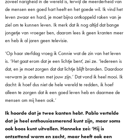
zoveel narigheid in de wereld is, terwijl de meerderheid van
de mensen een goed hart heeft en het goede wil. Ik vind het
leven zwaar en hard, je moet bijna ontkoppeld raken van je
ziel om te kunnen leven. Ik merk dat ik nog altijd dat bange
jongetje van vroeger ben, daarom lees ik geen kranten meer
en heb ik al jaren geen televisie.
‘Op haar sterfdag vroeg ik Connie wat de zin van het leven
is. ‘Het gaat erom dat je een lichtje bent’, zei ze. ‘Iedereen is
dat, en je moet zorgen dat dat lichtje blijft branden. Daardoor
verwarm je anderen met jouw zijn.’ Dat vond ik heel mooi. Ik
dacht: ik hoef dus niet de hele wereld te redden, ik hoef
alleen te zorgen dat ik een goed leven heb en daarmee de
mensen om mij heen ook.’
Ik hoorde dat je twee kanten hebt. Pablo vertelde
dat je heel enthousiasmerend kunt zijn, maar soms
ook boos kunt uitvallen. Hanneke zei: ‘Hij is
ontzettend warm en zacht, maar heeft ook een