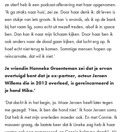
ze stierf heb ik een podcast-aflevering met haar opgenomen.
‘Ik ga straks naar huis’, zei ze. Door haar denk ik: dit leven is
een stukje van iets groots. Ik kan ’s avonds, als ik op de bank
bij het raam lig, soms echt uit mezelf treden, alsof ik in
space
ben. Dan kan ik naar mijn lichaam kijken. Door haar ben ik
ook anders naar de dood gaan kijken, dat lucht erg op. Ik
hoef echt niet terug te komen. Sommige mensen hopen op
reïncarnatie, dat wil ik niet.’
Je vriendin Hanneke Groenteman zei dat je ervan
overtuigd bent dat je ex-partner, acteur Jeroen
Willems die in 2012 overleed, is gereïncarneerd in
je hond Mika.’
‘Dat dacht ik in het begin, ja. Maar Jeroen heeft later tegen
me gezegd: ‘Nee, ik ben die hond niet.’ Ik hoor Jeroen soms.
Dat heb ik met mijn overleden moeder ook. En met Connie. Ik
masseer graag, de laatste keer dat ik Lineke zag heb ik haar
voeten ook nog gemasseerd, en Connie helpt me daarbij. Als