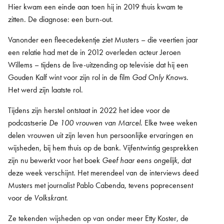
Hier kwam een einde aan toen hij in 2019 thuis kwam te
zitten. De diagnose: een burn-out.
Vanonder een fleecedekentje ziet Musters – die veertien jaar
een relatie had met de in 2012 overleden acteur Jeroen
Willems – tijdens de live-uitzending op televisie dat hij een
Gouden Kalf wint voor zijn rol in de film
God Only Knows
.
Het werd zijn laatste rol.
Tijdens zijn herstel ontstaat in 2022 het idee voor de
podcastserie
De 100 vrouwen van Marcel
. Elke twee weken
delen vrouwen uit zijn leven hun persoonlijke ervaringen en
wijsheden, bij hem thuis op de bank. Vijfentwintig gesprekken
zijn nu bewerkt voor het boek
Geef haar eens ongelijk
, dat
deze week verschijnt. Het merendeel van de interviews deed
Musters met journalist Pablo Cabenda, tevens poprecensent
voor
de Volkskrant
.
Ze tekenden wijsheden op van onder meer Etty Koster, de