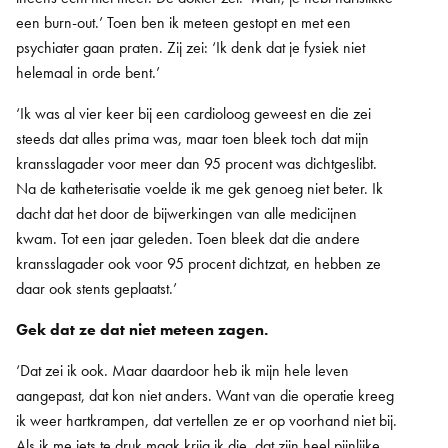
een burn-out.’ Toen ben ik meteen gestopt en met een
psychiater gaan praten. Zij zei: ‘Ik denk dat je fysiek niet
helemaal in orde bent.’
‘Ik was al vier keer bij een cardioloog geweest en die zei
steeds dat alles prima was, maar toen bleek toch dat mijn
kransslagader voor meer dan 95 procent was dichtgeslibt.
Na de katheterisatie voelde ik me gek genoeg niet beter. Ik
dacht dat het door de bijwerkingen van alle medicijnen
kwam. Tot een jaar geleden. Toen bleek dat die andere
kransslagader ook voor 95 procent dichtzat, en hebben ze
daar ook stents geplaatst.’
Gek dat ze dat niet meteen zagen.
‘Dat zei ik ook. Maar daardoor heb ik mijn hele leven
aangepast, dat kon niet anders. Want van die operatie kreeg
ik weer hartkrampen, dat vertellen ze er op voorhand niet bij.
Als ik me iets te druk maak krijg ik die, dat zijn heel pijnlijke