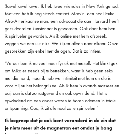
‘Jawel jawel jawel. Ik heb twee vriendjes in New York gehad.
Met een heb ik nog steeds contact. Marvin, een heel leuke
Afro-Amerikaanse man, een advocaat die aan Harvard heeft
gestudeerd en kunstenaar is geworden. Ook door hem ben
ik spiritueler geworden. Als ik online met hem afspreek,
zeggen we een uur niks. We kijken alleen naar elkaar. Onze
gesprekken zijn enkel met de ogen. Dat is zo intiem.
‘Verder ben ik nu veel meer fysiek met mezelf. Het klinkt gek
om Mika er steeds bij te betrekken, want ik heb geen seks
met die hond, maar ik heb wel intimiteit met hem en die is
voor mij nu het belangrijkste. Als ik hem ’s avonds masseer en
aai, dan is dat zo rustgevend en ook opwindend. Het is
opwindend om een ander wezen te horen ademen in totale
ontspanning. God, ik zit allemaal zo te spirituelen.’
Ik begreep dat je ook bent veranderd in de zin dat
je niets meer uit de magnetron eet omdat je bang