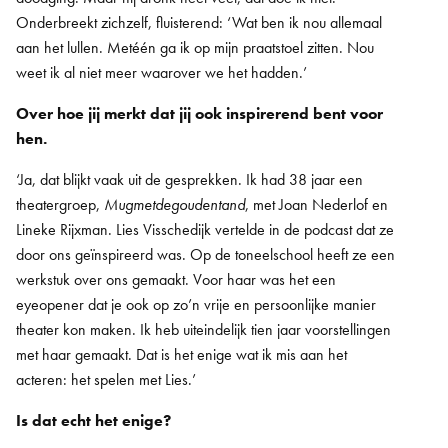
Onderbreekt zichzelf, fluisterend: ‘Wat ben ik nou allemaal
aan het lullen. Metéén ga ik op mijn praatstoel zitten. Nou
weet ik al niet meer waarover we het hadden.’
Over hoe jij merkt dat jij ook inspirerend bent voor
hen.
‘Ja, dat blijkt vaak uit de gesprekken. Ik had 38 jaar een
theatergroep,
Mugmetdegoudentand
, met Joan Nederlof en
Lineke Rijxman. Lies Visschedijk vertelde in de podcast dat ze
door ons geïnspireerd was. Op de toneelschool heeft ze een
werkstuk over ons gemaakt. Voor haar was het een
eyeopener dat je ook op zo’n vrije en persoonlijke manier
theater kon maken. Ik heb uiteindelijk tien jaar voorstellingen
met haar gemaakt. Dat is het enige wat ik mis aan het
acteren: het spelen met Lies.’
Is dat echt het enige?