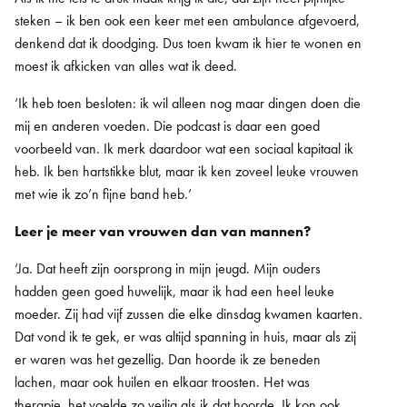
steken – ik ben ook een keer met een ambulance afgevoerd,
denkend dat ik doodging. Dus toen kwam ik hier te wonen en
moest ik afkicken van alles wat ik deed.
‘Ik heb toen besloten: ik wil alleen nog maar dingen doen die
mij en anderen voeden. Die podcast is daar een goed
voorbeeld van. Ik merk daardoor wat een sociaal kapitaal ik
heb. Ik ben hartstikke blut, maar ik ken zoveel leuke vrouwen
met wie ik zo’n fijne band heb.’
Leer je meer van vrouwen dan van mannen?
‘Ja. Dat heeft zijn oorsprong in mijn jeugd. Mijn ouders
hadden geen goed huwelijk, maar ik had een heel leuke
moeder. Zij had vijf zussen die elke dinsdag kwamen kaarten.
Dat vond ik te gek, er was altijd spanning in huis, maar als zij
er waren was het gezellig. Dan hoorde ik ze beneden
lachen, maar ook huilen en elkaar troosten. Het was
therapie, het voelde zo veilig als ik dat hoorde. Ik kon ook