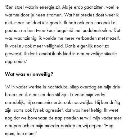
‘Een stoel waarin energie zit. Als je erop gaat zitten, voel je
warmte door je heen stromen. Wat het precies doet weet ik
niet, maar het doet iets goeds. Ik heb ook een cacaocirkel
gedaan en ben twee keer begeleid met paddenstoelen. Dat
was waanzinnig, ik voelde me meer verbonden met mezelf.
Ik voel nu ook meer veiligheid. Dat is eigenlijk nooit zo
geweest. Ik denk omdat ik als kind in een onveilige situatie
opgroeide.’
Wat was er onveilig?
‘Mijn vader werkte in nachtclubs, sliep overdag en mijn drie
broers en ik moesten dan stil zijn. Ik vond mijn vader
onredelijk, hij communiceerde ook nauwelijks. Hij kon driftig
zijn, soms ook fysiek agressief, dat was heel heftig. Ik weet
nog dat we bovenaan de trap stonden terwijl mijn vader met
een pan achter mijn moeder aanliep en wij riepen: ‘Hup
mam, hup mam!’