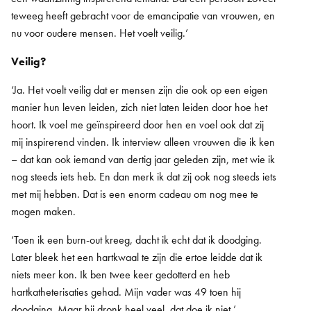
teweeg heeft gebracht voor de emancipatie van vrouwen, en
nu voor oudere mensen. Het voelt veilig.’
Veilig?
‘Ja. Het voelt veilig dat er mensen zijn die ook op een eigen
manier hun leven leiden, zich niet laten leiden door hoe het
hoort. Ik voel me geïnspireerd door hen en voel ook dat zij
mij inspirerend vinden. Ik interview alleen vrouwen die ik ken
– dat kan ook iemand van dertig jaar geleden zijn, met wie ik
nog steeds iets heb. En dan merk ik dat zij ook nog steeds iets
met mij hebben. Dat is een enorm cadeau om nog mee te
mogen maken.
‘Toen ik een burn-out kreeg, dacht ik echt dat ik doodging.
Later bleek het een hartkwaal te zijn die ertoe leidde dat ik
niets meer kon. Ik ben twee keer gedotterd en heb
hartkatheterisaties gehad. Mijn vader was 49 toen hij
doodging. Maar hij dronk heel veel, dat doe ik niet.’