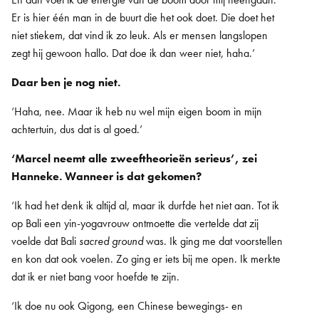
Er is hier één man in de buurt die het ook doet. Die doet het
niet stiekem, dat vind ik zo leuk. Als er mensen langslopen
zegt hij gewoon hallo. Dat doe ik dan weer niet, haha.’
Daar ben je nog niet.
‘Haha, nee. Maar ik heb nu wel mijn eigen boom in mijn
achtertuin, dus dat is al goed.’
‘Marcel neemt alle zweeftheorieën serieus’, zei
Hanneke. Wanneer is dat gekomen?
‘Ik had het denk ik altijd al, maar ik durfde het niet aan. Tot ik
op Bali een yin-yogavrouw ontmoette die vertelde dat zij
voelde dat Bali
sacred ground
was. Ik ging me dat voorstellen
en kon dat ook voelen. Zo ging er iets bij me open. Ik merkte
dat ik er niet bang voor hoefde te zijn.
‘Ik doe nu ook Qigong, een Chinese bewegings- en