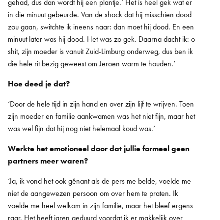
gehad, dus dan wordt hij een plantje.’ Het is heel gek wat er
in die minuut gebeurde. Van de shock dat hij misschien dood
zou gaan, switchte ik ineens naar: dan moet hij dood. En een
minuut later was hij dood. Het was zo gek. Daarna dacht ik: o
shit, zijn moeder is vanuit Zuid-Limburg onderweg, dus ben ik
die hele rit bezig geweest om Jeroen warm te houden.’
Hoe deed je dat?
‘Door de hele tijd in zijn hand en over zijn lijf te wrijven. Toen
zijn moeder en familie aankwamen was het niet fijn, maar het
was wel fijn dat hij nog niet helemaal koud was.’
Werkte het emotioneel door dat jullie formeel geen
partners meer waren?
‘Ja, ik vond het ook gênant als de pers me belde, voelde me
niet de aangewezen persoon om over hem te praten. Ik
voelde me heel welkom in zijn familie, maar het bleef ergens
raar. Het heeft jaren geduurd voordat ik er makkelijk over