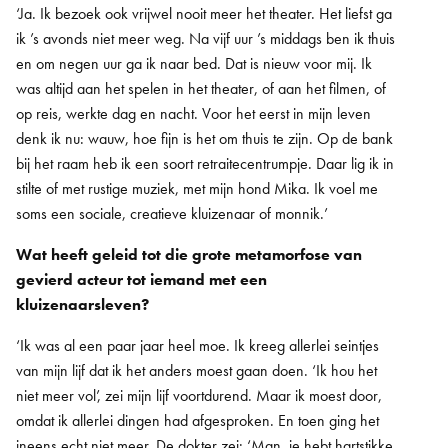
‘Ja. Ik bezoek ook vrijwel nooit meer het theater. Het liefst ga
ik ’s avonds niet meer weg. Na vijf uur ’s middags ben ik thuis
en om negen uur ga ik naar bed. Dat is nieuw voor mij. Ik
was altijd aan het spelen in het theater, of aan het filmen, of
op reis, werkte dag en nacht. Voor het eerst in mijn leven
denk ik nu: wauw, hoe fijn is het om thuis te zijn. Op de bank
bij het raam heb ik een soort retraitecentrumpje. Daar lig ik in
stilte of met rustige muziek, met mijn hond Mika. Ik voel me
soms een sociale, creatieve kluizenaar of monnik.’
Wat heeft geleid tot die grote metamorfose van
gevierd acteur tot iemand met een
kluizenaarsleven?
‘Ik was al een paar jaar heel moe. Ik kreeg allerlei seintjes
van mijn lijf dat ik het anders moest gaan doen. ‘Ik hou het
niet meer vol’, zei mijn lijf voortdurend. Maar ik moest door,
omdat ik allerlei dingen had afgesproken. En toen ging het
ineens echt niet meer. De dokter zei: ‘Man, je hebt hartstikke