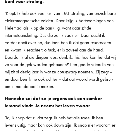
bent voor straling.
‘Klopt. Ik heb ook veel last van EMF-straling, van onzichtbare
elektromagnetische velden. Daar krijg ik hartoverslagen van.
Helemaal als ik op de bank lig, want daar zit de
internetaansluiting. Dus die zet ik vaak uit. Daar dacht ik
eerder nooit over na, dus toen ben ik dat gaan
researchen
en kwam ik erachter: o fuck, er is zoveel aan de hand.
Doordat ik al die dingen lees, denk ik: hè, hoe kan het dat wij
zo voor de gek worden gehouden? Een goede vriendin van
mij zit al dertig jaar in wat ze
conspiracy
noemen. Zij zegt –
en daar ben ik nu ook achter – dat dat woord wordt gebruikt
om je monddood te maken.’
Hanneke zei dat ze je ergens ook een somber
iemand vindt. Je neemt het leven zwaar.
‘Ja, ik snap dat zij dat zegt. Ik heb het alle twee, ik ben
levenslustig, maar kan ook down zijn. Ik snap niet waarom er