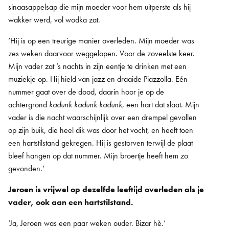
sinaasappelsap die mijn moeder voor hem uitperste als hij
wakker werd, vol wodka zat.
‘Hij is op een treurige manier overleden. Mijn moeder was
zes weken daarvoor weggelopen. Voor de zoveelste keer.
Mijn vader zat ’s nachts in zijn eentje te drinken met een
muziekje op. Hij hield van jazz en draaide Piazzolla. Eén
nummer gaat over de dood, daarin hoor je op de
achtergrond
kadunk kadunk kadunk
, een hart dat slaat. Mijn
vader is die nacht waarschijnlijk over een drempel gevallen
op zijn buik, die heel dik was door het vocht, en heeft toen
een hartstilstand gekregen. Hij is gestorven terwijl de plaat
bleef hangen op dat nummer. Mijn broertje heeft hem zo
gevonden.’
Jeroen is vrijwel op dezelfde leeftijd overleden als je
vader, ook aan een hartstilstand.
‘Ja, Jeroen was een paar weken ouder. Bizar hè.’