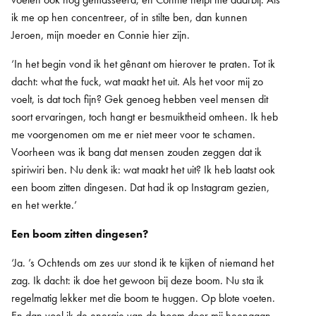
ik me op hen concentreer, of in stilte ben, dan kunnen
Jeroen, mijn moeder en Connie hier zijn.
‘In het begin vond ik het gênant om hierover te praten. Tot ik
dacht: what the fuck, wat maakt het uit. Als het voor mij zo
voelt, is dat toch fijn? Gek genoeg hebben veel mensen dit
soort ervaringen, toch hangt er besmuiktheid omheen. Ik heb
me voorgenomen om me er niet meer voor te schamen.
Voorheen was ik bang dat mensen zouden zeggen dat ik
spiriwiri ben. Nu denk ik: wat maakt het uit? Ik heb laatst ook
een boom zitten dingesen. Dat had ik op Instagram gezien,
en het werkte.’
Een boom zitten dingesen?
‘Ja. ’s Ochtends om zes uur stond ik te kijken of niemand het
zag. Ik dacht: ik doe het gewoon bij deze boom. Nu sta ik
regelmatig lekker met die boom te huggen. Op blote voeten.
En dan voel ik de energie van de boom door mij heengaan.