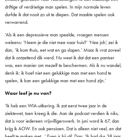
driftige of verdrietige man spelen. In mijn normale leven
durfde ik dat nooit zo uit te diepen. Dat maakte spelen ook
verwarrend.
‘Als ik een depressieve man speelde, vroegen mensen
weleens: ‘Neem je die niet mee naar huis?’ ‘Nee joh’, zei ik
dan, ‘ik kom thuis, eet wat en ga slapen.’ Maar ik vrat zoveel
dat ik ontzettend dik werd. Nu weet ik dat dat een pantser
was, een manier om mezelf te beschermen. Als ik nu wandel,
denk ik: ik hoef niet een gelukkige man met een hond te
spelen, ik kan een gelukkige man met een hond zíjn.’
Waar leef je nu van?
‘Ik heb een WIA-uitkering. Ik zat eerst twee jaar in de
ziektewet, toen kreeg ik die. Aan de podcast verdien ik niks,
dat is voor iedereen vrijwilligerswerk. In juni word ik 67, dan
krijg ik AOW. En ook pensioen. Dat is alleen niet veel, en dat
heeft te maken met...’ Even is hij stil. Dan: ‘Ik had dus 38 jaar