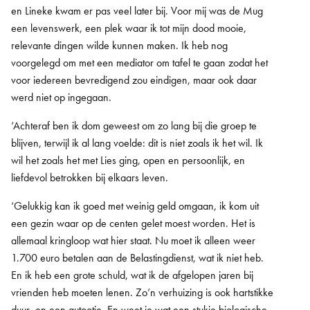
en Lineke kwam er pas veel later bij. Voor mij was de Mug
een levenswerk, een plek waar ik tot mijn dood mooie,
relevante dingen wilde kunnen maken. Ik heb nog
voorgelegd om met een mediator om tafel te gaan zodat het
voor iedereen bevredigend zou eindigen, maar ook daar
werd niet op ingegaan.
‘Achteraf ben ik dom geweest om zo lang bij die groep te
blijven, terwijl ik al lang voelde: dit is niet zoals ik het wil. Ik
wil het zoals het met Lies ging, open en persoonlijk, en
liefdevol betrokken bij elkaars leven.
‘Gelukkig kan ik goed met weinig geld omgaan, ik kom uit
een gezin waar op de centen gelet moest worden. Het is
allemaal kringloop wat hier staat. Nu moet ik alleen weer
1.700 euro betalen aan de Belastingdienst, wat ik niet heb.
En ik heb een grote schuld, wat ik de afgelopen jaren bij
vrienden heb moeten lenen. Zo’n verhuizing is ook hartstikke
duur, en een autootje. En weet je wat een stukje biologische