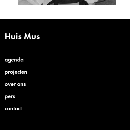
Huis Mus
agenda
current
projecten
parent:
over ons
pers
contact