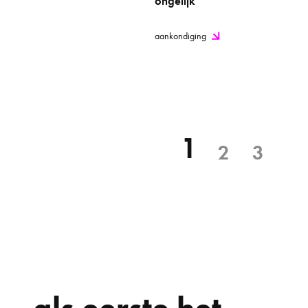
ongelijk'
aankondiging
1
2
3