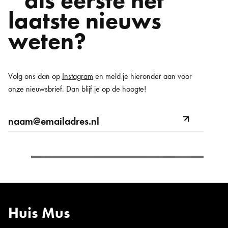
als eerste het
laatste nieuws
weten?
Volg ons dan op
Instagram
en meld je hieronder aan voor
onze nieuwsbrief. Dan blijf je op de hoogte!
E-
naam@emailadres.nl
meld
mailadres
aan
Huis Mus