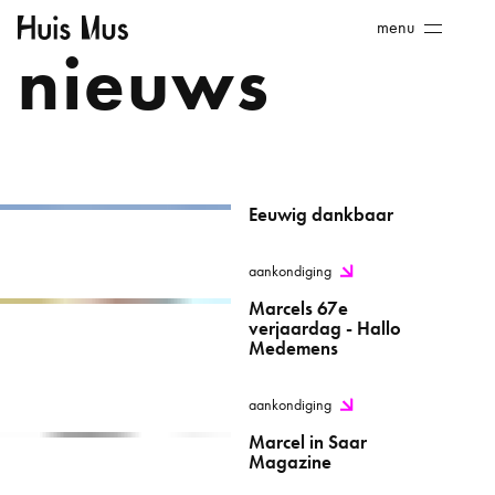
Skip
Huis
menu
to
nieuws
Mus
content
Eeuwig dankbaar
aankondiging
Marcels 67e
verjaardag - Hallo
Medemens
aankondiging
Marcel in Saar
Magazine