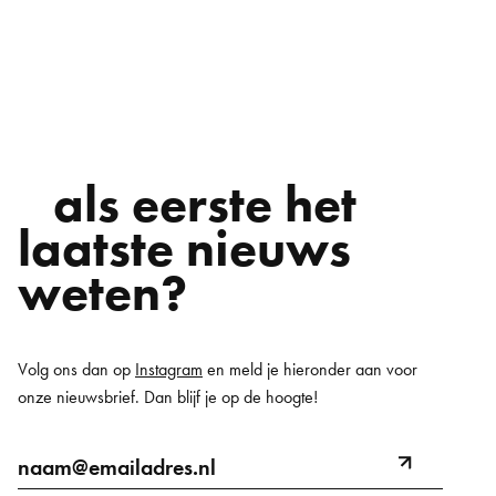
TEKSTEN
Pablo Cabenda, Heleen
Ronner, Lisa de Rooy en
Scipio Schippers
als eerste het
laatste nieuws
weten?
Volg ons dan op
Instagram
en meld je hieronder aan voor
onze nieuwsbrief. Dan blijf je op de hoogte!
E-
naam@emailadres.nl
meld
mailadres
aan