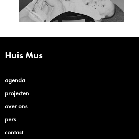
Huis Mus
agenda
current
projecten
parent:
over ons
pers
contact